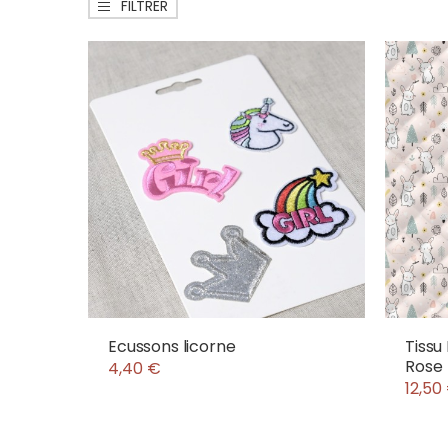
FILTRER
Ecussons licorne
Tissu
Rose
4,40 €
12,50