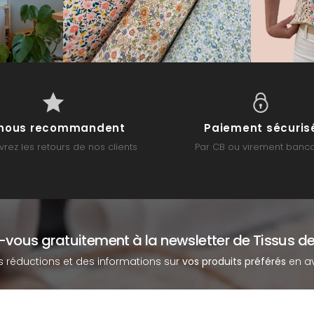
s nous recommandent
Paiement sécuris
rez les retours de nos clients
Par CB ou virement banca
z-vous gratuitement à la newsletter de Tissus de
s réductions et des informations sur
vos produits préférés
en av