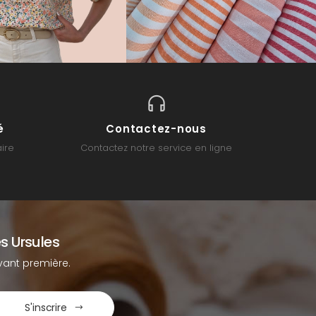
é
Contactez-nous
ire
Contactez notre service en ligne
s Ursules
ant première.
S'inscrire