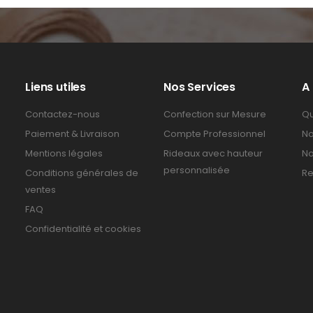
Liens utiles
Nos Services
A
Contactez-nous
Confection sur Mesure
Qu
Paiement & Livraison
Compte Professionnel
No
Mentions légales
Rideaux avec hauteur
No
personnalisée
Conditions générales de
Re
ventes
FAQ
Confidentialité et cookies