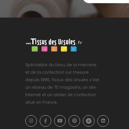
Spécialiste du tissu, de la mercerie
et de la confection sur mesure
depuis 1986, Tissus des Ursules c'est
un réseau de 75 magasins, un site
Internet et un atelier de confection
situé en France.