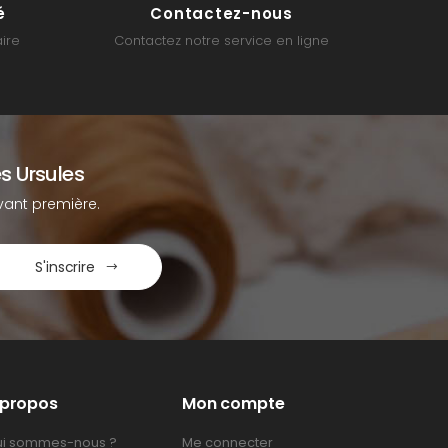
é
Contactez-nous
ire
Contactez notre service en ligne
s Ursules
ant première.
S'inscrire
 propos
Mon compte
i sommes-nous ?
Me connecter