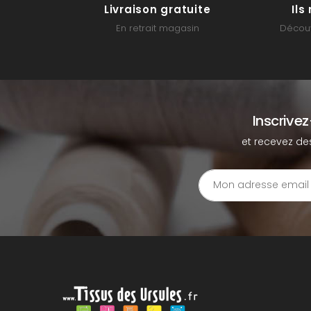
Livraison gratuite
Il
En retrait magasin
Découv
Inscrive
et recevez de