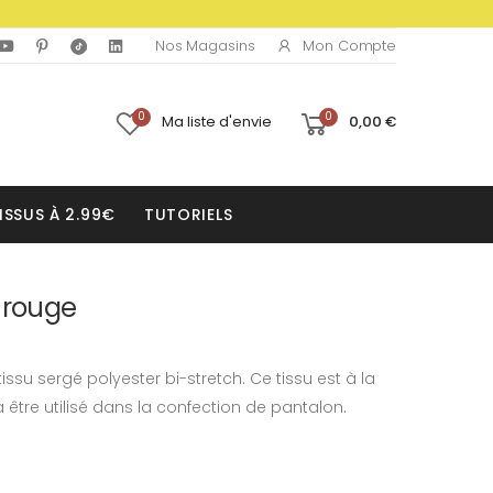
Mon Compte
Nos Magasins
0
0
Ma liste d'envie
0,00 €
ISSUS À 2.99€
TUTORIELS
 rouge
issu sergé polyester bi-stretch. Ce tissu est à la
rra être utilisé dans la confection de pantalon.