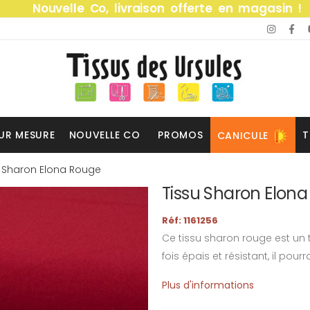
Nouvelle Co, livraison offerte en magasin !
UR MESURE
NOUVELLE CO
PROMOS
T
CANICULE
u Sharon Elona Rouge
Tissu Sharon Elona
Réf: 1161256
Ce tissu sharon rouge est un t
fois épais et résistant, il pou
Plus d'informations