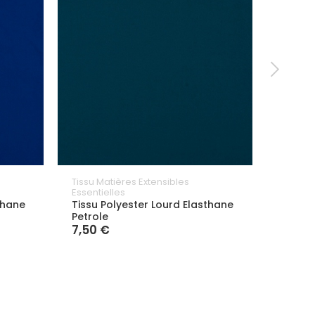
Tissu Matières Extensibles
Tissu M
Essentielles
Essenti
thane
Tissu Polyester Lourd Elasthane
Tissu 
Petrole
Marro
7,50 €
7,50 