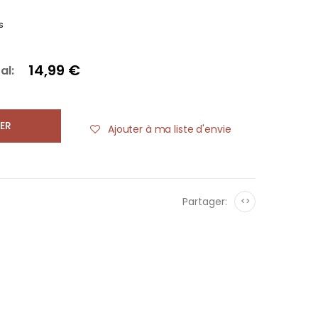
s
14,99 €
al:
ER
Ajouter à ma liste d'envie
Partager:
<>