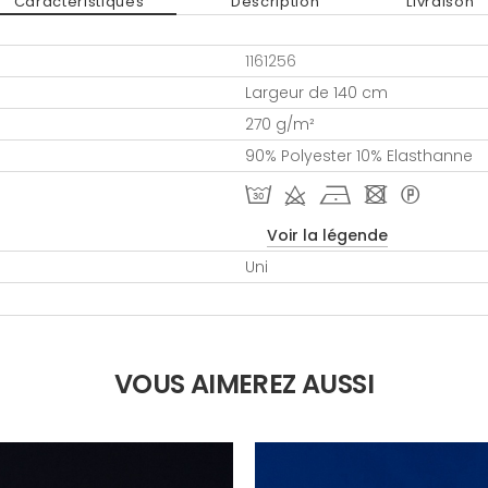
Caractéristiques
Description
Livraison
1161256
Largeur de 140 cm
270 g/m²
90% Polyester 10% Elasthanne
T d h - *
Voir la légende
Uni
VOUS AIMEREZ AUSSI