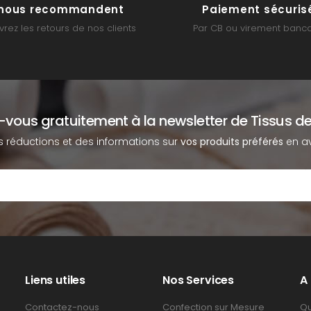
s nous recommandent
Paiement sécuris
rez les retours de nos clients
Par CB ou virement banca
z-vous gratuitement à la newsletter de Tissus de
s réductions et des informations sur
vos produits préférés
en av
Liens utiles
Nos Services
A
Contactez-nous
Confection sur Mesure
Qu