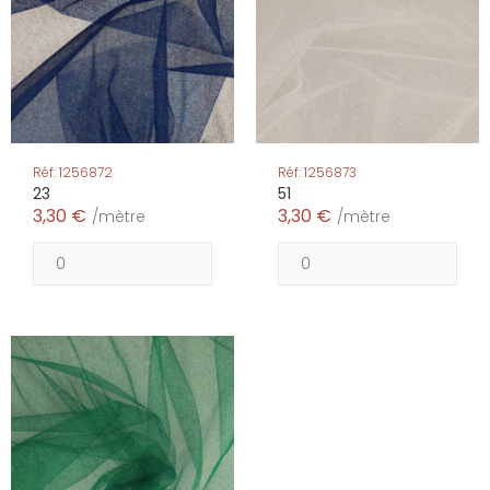
Réf: 1256872
Réf: 1256873
23
51
3,30 €
3,30 €
/mètre
/mètre