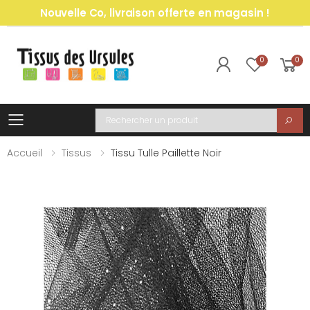
Nouvelle Co, livraison offerte en magasin !
0
0
Toggle mobile menu
Recherche
Accueil
Tissus
Tissu Tulle Paillette Noir