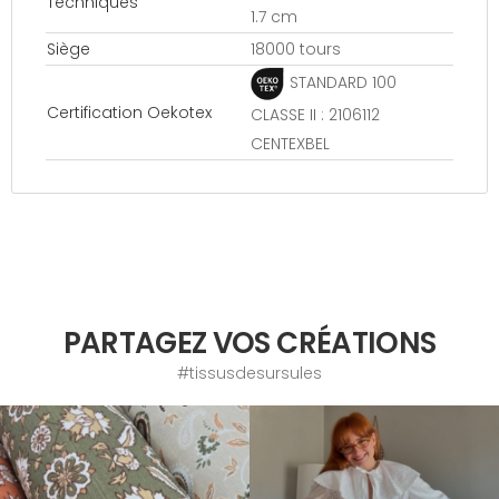
Techniques
1.7 cm
Siège
18000 tours
STANDARD 100
Certification Oekotex
CLASSE II : 2106112
CENTEXBEL
PARTAGEZ VOS CRÉATIONS
#tissusdesursules