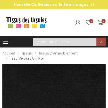
Nouvelle Co, livraison offerte en magasin !
0
0
Toggle mobile menu
Recherche
Accueil
Tissus
Tissus D'Ameublement
Tissu Velours Uni Noir