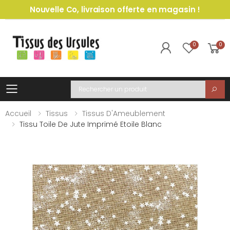
Nouvelle Co, livraison offerte en magasin !
0
0
Toggle mobile menu
Recherche
Accueil
Tissus
Tissus D'Ameublement
Tissu Toile De Jute Imprimé Etoile Blanc