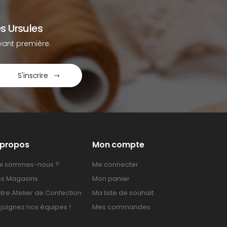
s Ursules
ant première.
S'inscrire
 propos
Mon compte
i sommes-nous ?
Me connecter
s Magasins
Mon panier
tre Atelier de Confection
Ma liste de souhait
joignez nos équipes !
Mes commandes