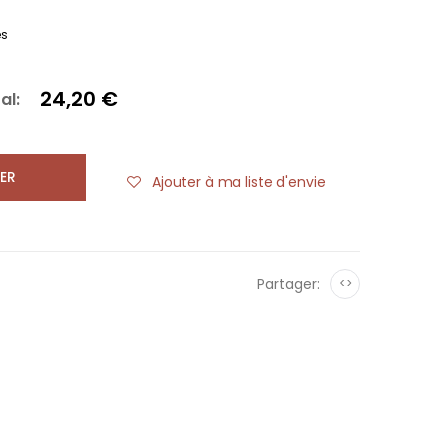
es
24,20 €
al:
ER
Ajouter à ma liste d'envie
Partager:
<>