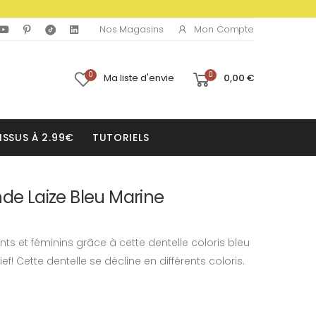
Mon Compte
Nos Magasins
0
0
Ma liste d'envie
0,00 €
ISSUS À 2.99€
TUTORIELS
nde Laize Bleu Marine
ts et féminins grâce à cette dentelle coloris bleu
ef! Cette dentelle se décline en différents coloris.