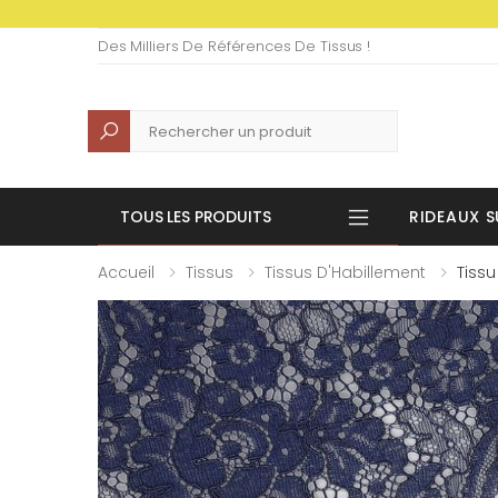
Des Milliers De Références De Tissus !
Recherche
TOUS LES PRODUITS
RIDEAUX S
Accueil
Tissus
Tissus D'Habillement
Tissu