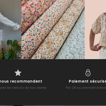
s nous recommandent
Paiement sécuris
rez les retours de nos clients
Par CB ou virement banca