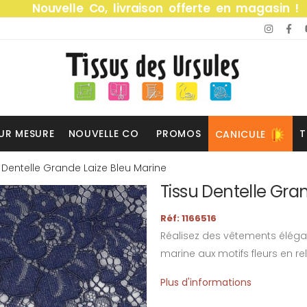
Nouvelle Co, livraison offerte en magasin !
UR MESURE
NOUVELLE CO
PROMOS
T
CANICULE
 Dentelle Grande Laize Bleu Marine
Tissu Dentelle Gra
Réf: 1166516
Réalisez des vêtements élégan
marine aux motifs fleurs en reli
Plus d'informations