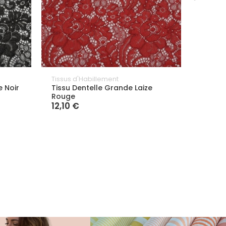
Tissus d'Habillement
Tissus 
e Noir
Tissu Dentelle Grande Laize
Tissu 
Rouge
Canar
12,10 €
12,10 