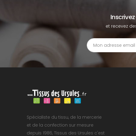
Inscrive
et recevez de
Spécialiste du tissu, de la mercerie
et de la confection sur mesure
depuis 1986, Tissus des Ursules c'est