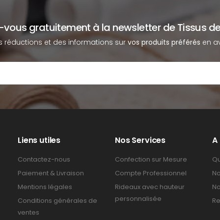
z-vous gratuitement à la newsletter de Tissus de
s réductions et des informations sur
vos produits préférés
en av
Liens utiles
Nos Services
A
Contactez-nous
Confection sur Mesure
Qu
Paiement & Livraison
Compte Professionnel
No
Mentions légales
Rideaux avec hauteur
No
personnalisée
Conditions générales de
Re
ventes