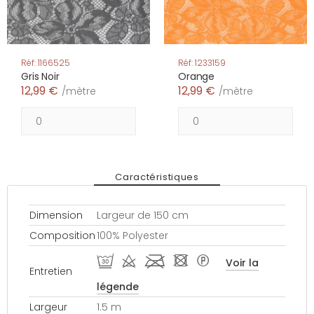
Réf: 1166525
Réf: 1233159
Gris Noir
Orange
12,99 €
12,99 €
/mètre
/mètre
Caractéristiques
Dimension
Largeur de 150 cm
Composition
100% Polyester
R d l - *
Voir la
Entretien
légende
Largeur
1.5 m