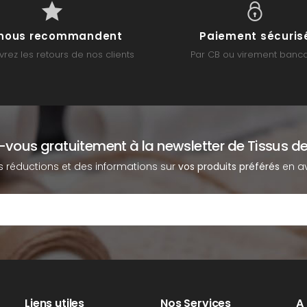
s nous recommandent
Paiement sécuris
rez les retours de nos clients
Par CB ou virement banca
z-vous gratuitement à la newsletter de Tissus de
s réductions et des informations sur
vos produits préférés
en av
Liens utiles
Nos Services
A