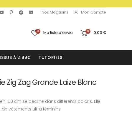
Mon Compte
Nos Magasins
0
0
Ma liste d'envie
0,00 €
ISSUS À 2.99€
TUTORIELS
sie Zig Zag Grande Laize Blanc
en 150 cm se décline dans différents coloris. Elle
n de vêtements ultra féminins.