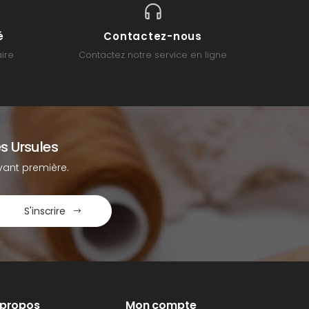
é
Contactez-nous
ire
Contactez notre service en ligne
s Ursules
ant première.
S'inscrire
 propos
Mon compte