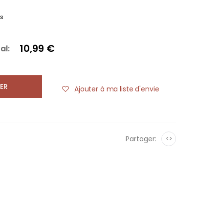
es
10,99 €
al:
ER
Ajouter à ma liste d'envie
Partager:
<>