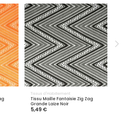
Tissus d'Habillement
Dentell
Zag
Tissu Maille Fantaisie Zig Zag
Dentel
Grande Laize Noir
10,99
5,49 €