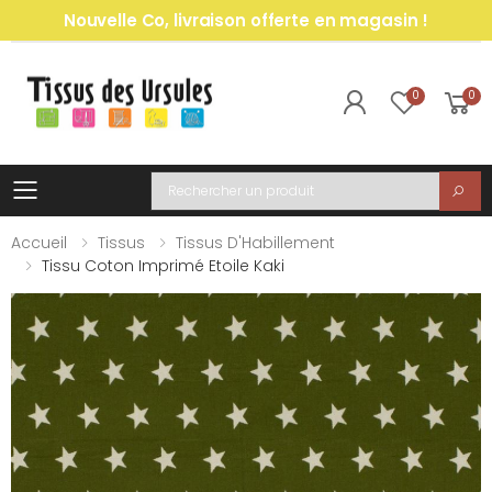
Nouvelle Co, livraison offerte en magasin !
0
0
Toggle mobile menu
Recherche
Accueil
Tissus
Tissus D'Habillement
Tissu Coton Imprimé Etoile Kaki