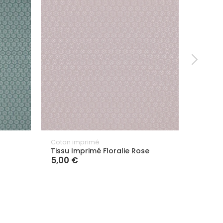
Coton imprimé
Coton 
Tissu Imprimé Floralie Rose
Tissu 
5,00 €
5,00 