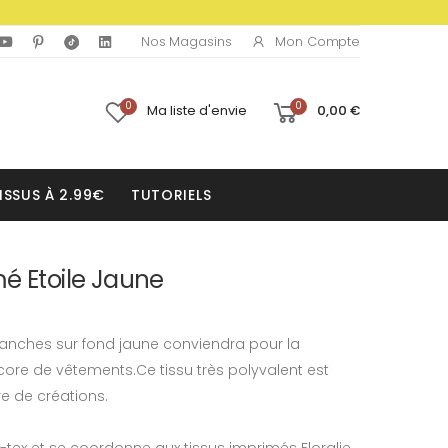
Mon Compte
Nos Magasins
0
0
Ma liste d'envie
0,00 €
ISSUS À 2.99€
TUTORIELS
é Etoile Jaune
lanches sur fond jaune conviendra pour la
ore de vêtements.Ce tissu très polyvalent est
 de créations.