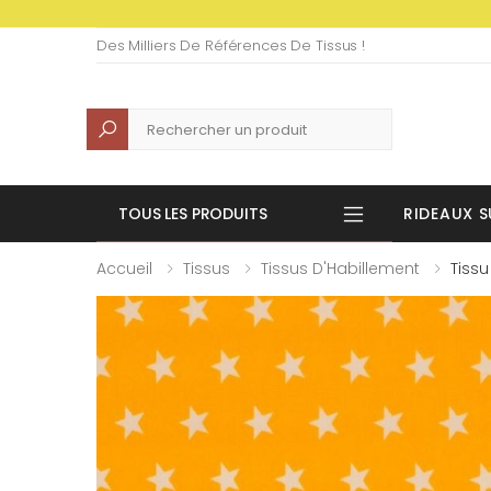
Des Milliers De Références De Tissus !
Recherche
TOUS LES PRODUITS
RIDEAUX S
Accueil
Tissus
Tissus D'Habillement
Tiss