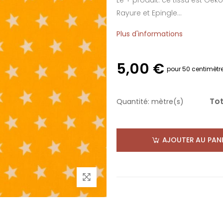
Le + produit: ce tissu est Oek
Rayure et Epingle...
Plus d'informations
5,00 €
pour 50 centimètr
Tot
Quantité:
mètre(s)
AJOUTER AU PANI