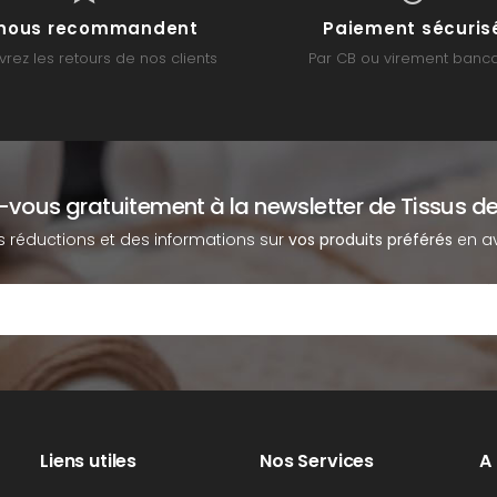
s nous recommandent
Paiement sécuris
rez les retours de nos clients
Par CB ou virement banca
z-vous gratuitement à la newsletter de Tissus de
s réductions et des informations sur
vos produits préférés
en av
Liens utiles
Nos Services
A