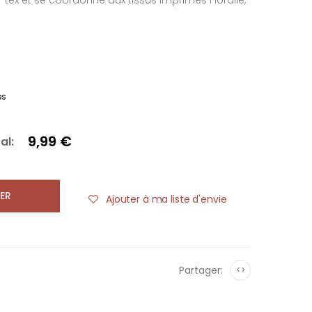
o-tex et se coordonne aux tissus imprimés Floralie,
es
9,99 €
al:
ER
Ajouter à ma liste d'envie
Partager:
<>