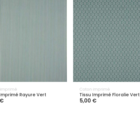
 imprimé
Coton imprimé
 Imprimé Rayure Vert
Tissu Imprimé Floralie Vert
 €
5,00 €