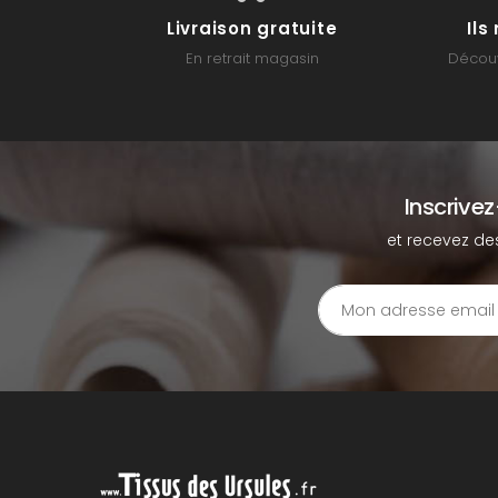
Livraison gratuite
Il
En retrait magasin
Découv
Inscrive
et recevez de