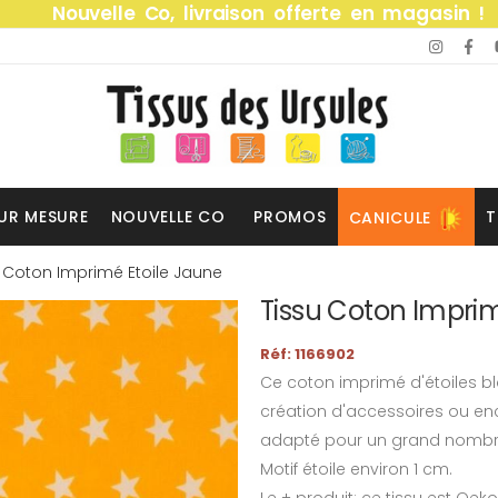
Nouvelle Co, livraison offerte en magasin !
UR MESURE
NOUVELLE CO
PROMOS
T
CANICULE
u Coton Imprimé Etoile Jaune
Tissu Coton Imprim
Réf: 1166902
Ce coton imprimé d'étoiles b
création d'accessoires ou enc
adapté pour un grand nombre
Motif étoile environ 1 cm.