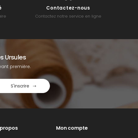
é
Contactez-nous
ire
Contactez notre service en ligne
s Ursules
ant première.
S'inscrire
 propos
Mon compte