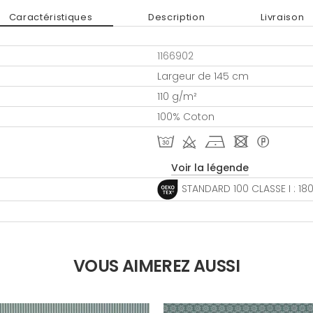
Caractéristiques
Description
Livraison
1166902
Largeur de 145 cm
110 g/m²
100% Coton
T d h - *
Voir la légende
STANDARD 100 CLASSE I : 1
VOUS AIMEREZ AUSSI