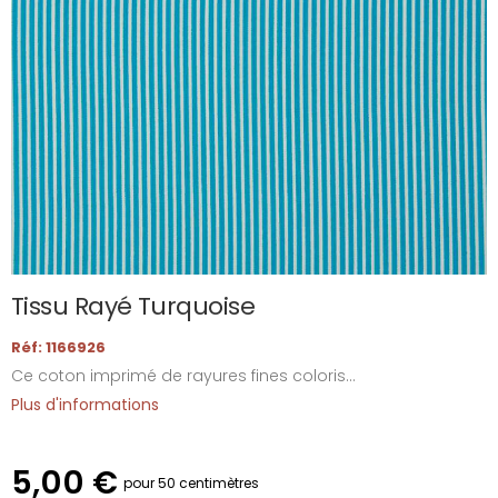
Tissu Rayé Turquoise
Réf: 1166926
Ce coton imprimé de rayures fines coloris...
Plus d'informations
5,00 €
pour 50 centimètres