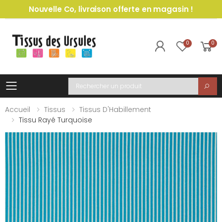
Nouvelle Co, livraison offerte en magasin !
0
0
Toggle mobile menu
Recherche
Accueil
Tissus
Tissus D'Habillement
Tissu Rayé Turquoise