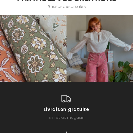
#tissusdesursules
Livraison gratuite
En retrait magasin