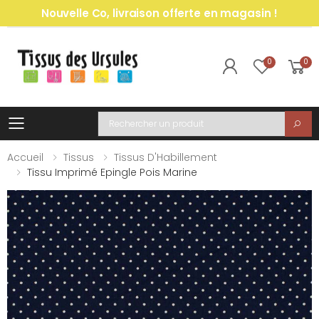
Nouvelle Co, livraison offerte en magasin !
0
0
Toggle mobile menu
Recherche
Accueil
Tissus
Tissus D'Habillement
Tissu Imprimé Epingle Pois Marine