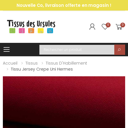
Nouvelle Co, livraison offerte en magasin !
0
0
Toggle mobile menu
Recherche
Accueil
Tissus
Tissus D'Habillement
Tissu Jersey Crepe Uni Hermes