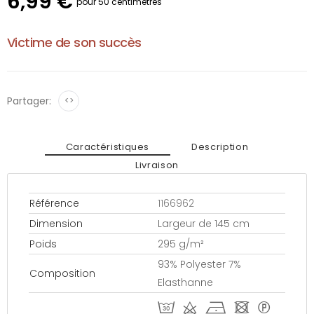
6,99 €
pour 50 centimètres
Victime de son succès
Partager:
<>
Caractéristiques
Description
Livraison
Référence
1166962
Dimension
Largeur de 145 cm
Poids
295 g/m²
93% Polyester 7%
Composition
Elasthanne
T d h - *