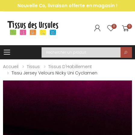
Nouvelle Co, livraison offerte en magasin !
0
0
Toggle mobile menu
Recherche
Accueil
Tissus
Tissus D'Habillement
Tissu Jersey Velours Nicky Uni Cyclamen