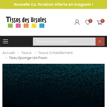
Nouvelle Co, livraison offerte en magasin !
0
0
Toggle mobile menu
Recherche
Accueil
Tissus
Tissus D'Habillement
Tissu Eponge Uni Paon