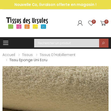
Nouvelle Co, livraison offerte en magasin !
0
0
Toggle mobile menu
Recherche
Accueil
Tissus
Tissus D'Habillement
Tissu Eponge Uni Ecru