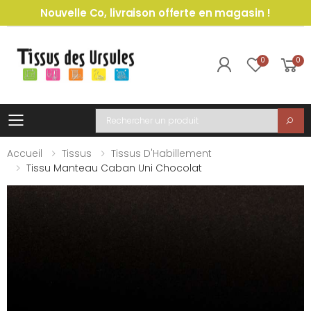
Nouvelle Co, livraison offerte en magasin !
0
0
Toggle mobile menu
Recherche
Accueil
Tissus
Tissus D'Habillement
Tissu Manteau Caban Uni Chocolat