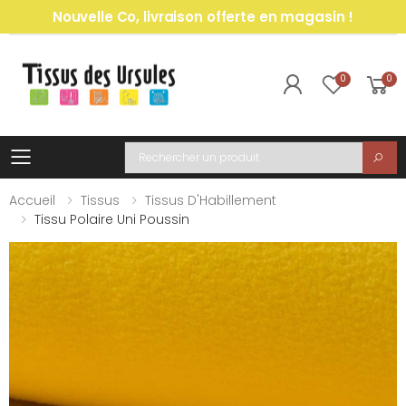
Nouvelle Co, livraison offerte en magasin !
0
0
Toggle mobile menu
Recherche
Accueil
Tissus
Tissus D'Habillement
Tissu Polaire Uni Poussin