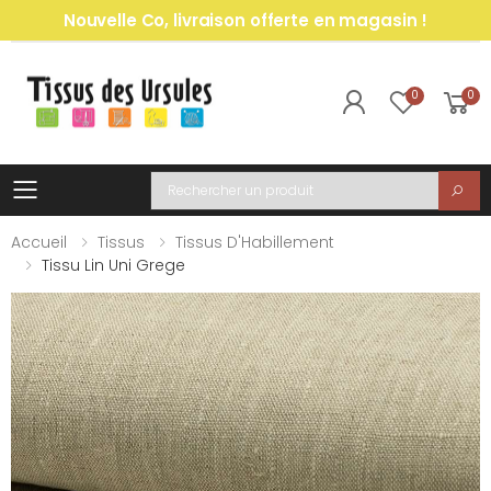
Nouvelle Co, livraison offerte en magasin !
0
0
Toggle mobile menu
Recherche
Accueil
Tissus
Tissus D'Habillement
Tissu Lin Uni Grege