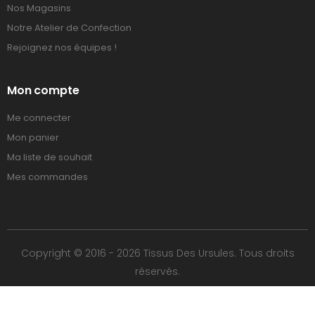
Nos Magasins
Notre Atelier de Confection
Rejoignez nos équipes !
Mon compte
Me connecter
Mon panier
Ma liste de souhait
Mes commandes
Copyright © 2016 - 2026 Tissus Des Ursules. Tous droits
réservés.