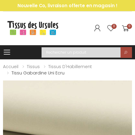
Nouvelle Co, livraison offerte en magasin !
0
0
Toggle mobile menu
Recherche
Accueil
Tissus
Tissus D'Habillement
Tissu Gabardine Uni Ecru