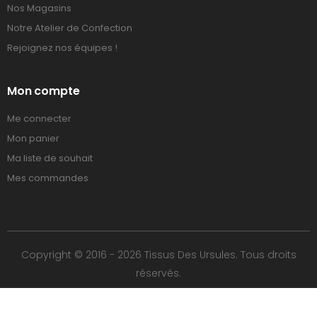
Nos Magasins
Notre Atelier de Confection
Rejoignez nos équipes !
Mon compte
Me connecter
Mon panier
Ma liste de souhait
Mes commandes
Copyright © 2016 - 2026 Tissus Des Ursules. Tous droits
réservés.