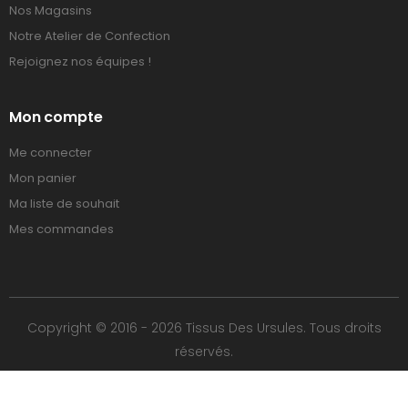
Nos Magasins
Notre Atelier de Confection
Rejoignez nos équipes !
Mon compte
Me connecter
Mon panier
Ma liste de souhait
Mes commandes
Copyright © 2016 - 2026 Tissus Des Ursules. Tous droits
réservés.