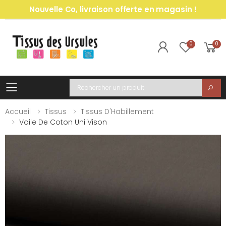
Nouvelle Co, livraison offerte en magasin !
0
0
Toggle mobile menu
Recherche
Accueil
Tissus
Tissus D'Habillement
Voile De Coton Uni Vison