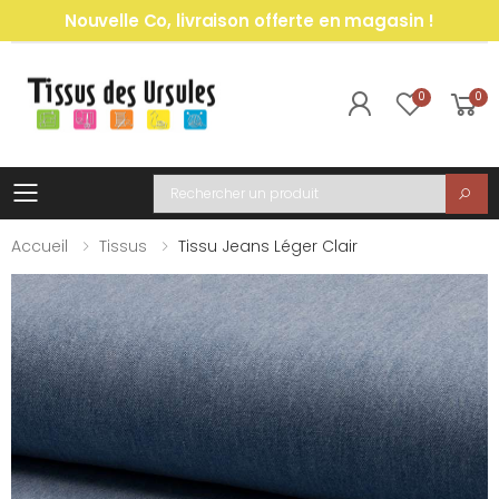
Nouvelle Co, livraison offerte en magasin !
0
0
Toggle mobile menu
Recherche
Accueil
Tissus
Tissu Jeans Léger Clair