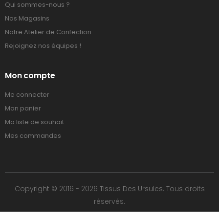
Qui sommes-nous ?
Nos Magasins
Notre Atelier de Confection
Rejoignez nos équipes !
Mon compte
Me connecter
Mon panier
Ma liste de souhait
Mes commandes
Copyright © 2016 - 2026 Tissus Des Ursules. Tous droits
réservés.