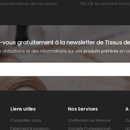
rez les retours de nos clients
Par CB ou virement banca
z-vous gratuitement à la newsletter de Tissus de
s réductions et des informations sur
vos produits préférés
en av
Liens utiles
Nos Services
A
Contactez-nous
Confection sur Mesure
Qu
Paiement & Livraison
Compte Professionnel
No