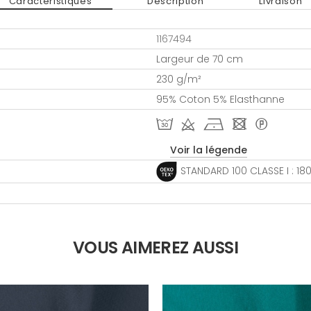
Caractéristiques
Description
Livraison
1167494
Largeur de 70 cm
230 g/m²
95% Coton 5% Elasthanne
T d h - *
Voir la légende
STANDARD 100 CLASSE I : 1
VOUS AIMEREZ AUSSI