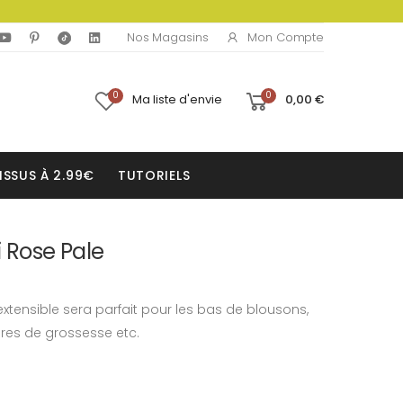
Mon Compte
Nos Magasins
0
0
Ma liste d'envie
0,00 €
ISSUS À 2.99€
TUTORIELS
i Rose Pale
extensible sera parfait pour les bas de blousons,
ures de grossesse etc.