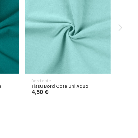
Bord cote
Bord c
e
Tissu Bord Cote Uni Aqua
Tissu 
4,50 €
4,50 