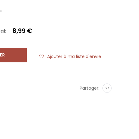
es
8,99 €
al:
ER
Ajouter à ma liste d'envie
Partager:
<>