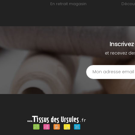
En retrait magasin
Découv
Inscrive
et recevez de