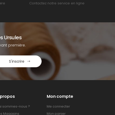
ire
Contactez notre service en ligne
s Ursules
ant première.
S'inscrire
 propos
Mon compte
i sommes-nous ?
Me connecter
s Magasins
Mon panier