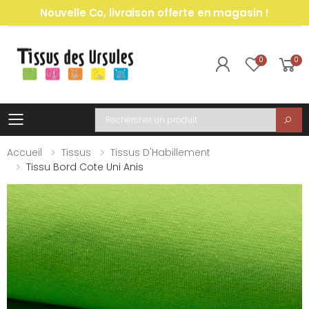
Nouvelle Co, livraison offerte en magasin !
0
0
Toggle mobile menu
Recherche
Accueil
Tissus
Tissus D'Habillement
Tissu Bord Cote Uni Anis