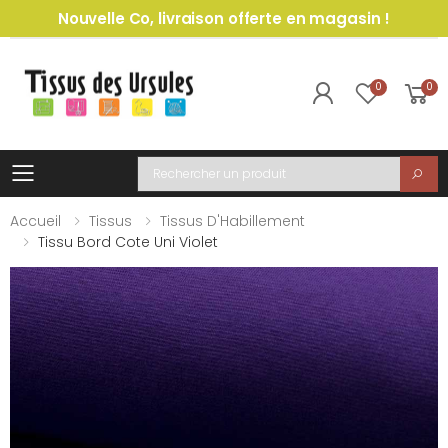
Nouvelle Co, livraison offerte en magasin !
0
0
Toggle mobile menu
Recherche
Accueil
Tissus
Tissus D'Habillement
Tissu Bord Cote Uni Violet