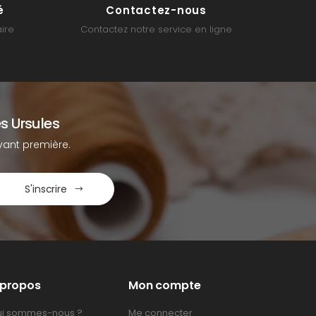
é
Contactez-nous
ire
Contactez notre service en ligne
s Ursules
ant première.
S'inscrire
 propos
Mon compte
i sommes-nous ?
Me connecter