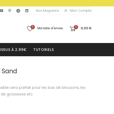
Mon Compte
Nos Magasins
0
0
Ma liste d'envie
0,00 €
ISSUS À 2.99€
TUTORIELS
i Sand
sible sera parfait pour les bas de blousons, les
s de grossesse etc.