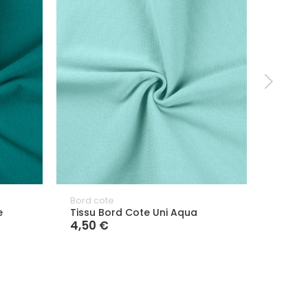
Bord cote
Bord c
e
Tissu Bord Cote Uni Aqua
Tissu 
4,50 €
4,50 