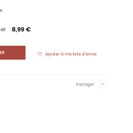
es
8,99 €
al:
ER
Ajouter à ma liste d'envie
Partager:
<>