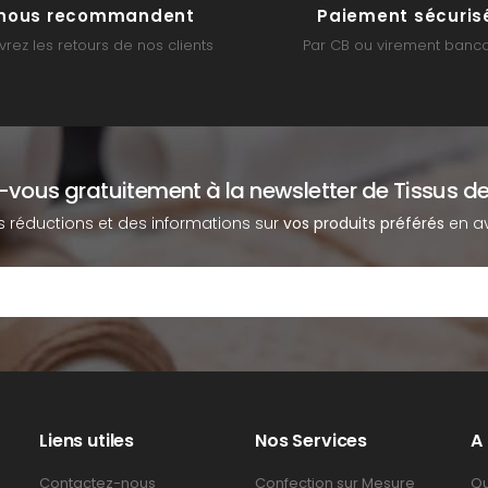
s nous recommandent
Paiement sécuris
rez les retours de nos clients
Par CB ou virement banca
z-vous gratuitement à la newsletter de Tissus de
s réductions et des informations sur
vos produits préférés
en av
Liens utiles
Nos Services
A
Contactez-nous
Confection sur Mesure
Qu