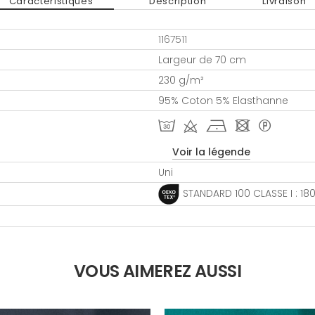
Caractéristiques
Description
Livraison
1167511
Largeur de 70 cm
230 g/m²
95% Coton 5% Elasthanne
T d h - *
Voir la légende
Uni
STANDARD 100 CLASSE I : 1
VOUS AIMEREZ AUSSI