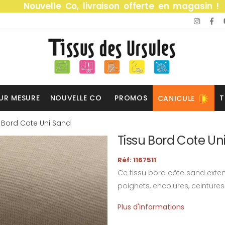
Nouvelle Co, livraison offerte en magasin !
UR MESURE
NOUVELLE CO
PROMOS
T
CANICULE
u Bord Cote Uni Sand
Tissu Bord Cote Un
Réf: 1167511
Ce tissu bord côte sand exten
poignets, encolures, ceinture
Plus d'informations