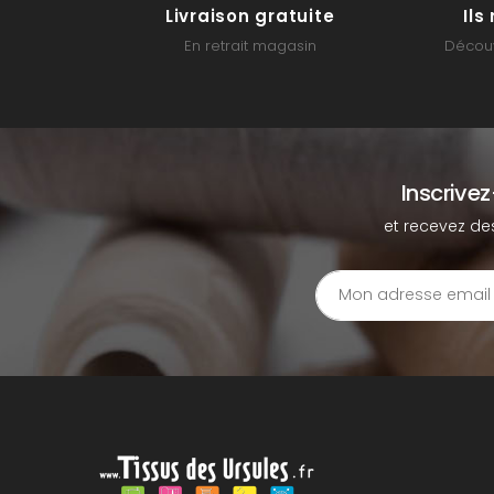
Livraison gratuite
Il
En retrait magasin
Découv
Inscrive
et recevez de