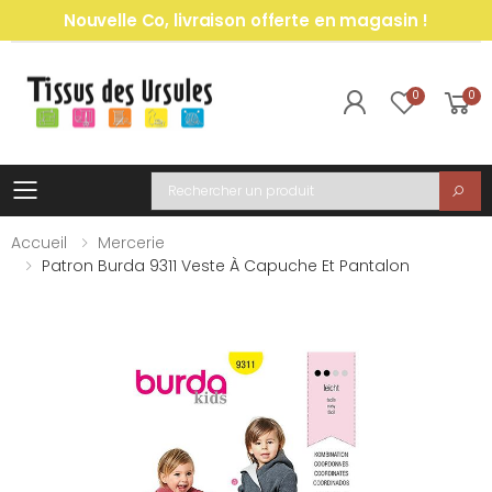
Nouvelle Co, livraison offerte en magasin !
0
0
Toggle mobile menu
Recherche
Accueil
Mercerie
Patron Burda 9311 Veste À Capuche Et Pantalon