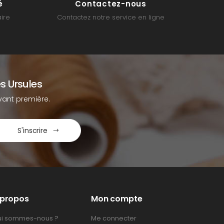
é
Contactez-nous
ire
Contactez notre service en ligne
s Ursules
ant première.
S'inscrire
 propos
Mon compte
i sommes-nous ?
Me connecter