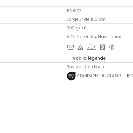
1170872
Largeur de 150 cm
200 g/m²
92% Coton 8% Elasthanne
T d h - *
Voir la légende
Rayures très fines
STANDARD 100 CLASSE I : 1