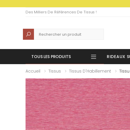
Des Milliers De Références De Tissus !
Recherche
TOUS LES PRODUITS
RIDEAUX S
Accueil
Tissus
Tissus D'Habillement
Tissu