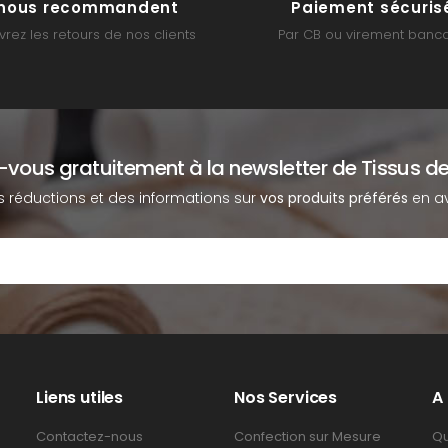
s nous recommandent
Paiement sécuris
rez les retours de nos clients
Par CB ou virement banca
z-vous gratuitement à la newsletter de Tissus de
s réductions et des informations sur
vos produits préférés
en av
Liens utiles
Nos Services
A
Contactez-nous
Confection sur Mesure
Qu