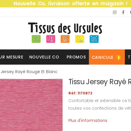
Nouvelle Co, livraison offerte en magasin !
UR MESURE
NOUVELLE CO
PROMOS
T
CANICULE
 Jersey Rayé Rouge Et Blanc
Tissu Jersey Rayé 
Réf: 1170872
Confortable et extensible ce 
toutes vos confections de vê
Plus d'informations