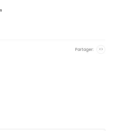
es
Partager:
<>