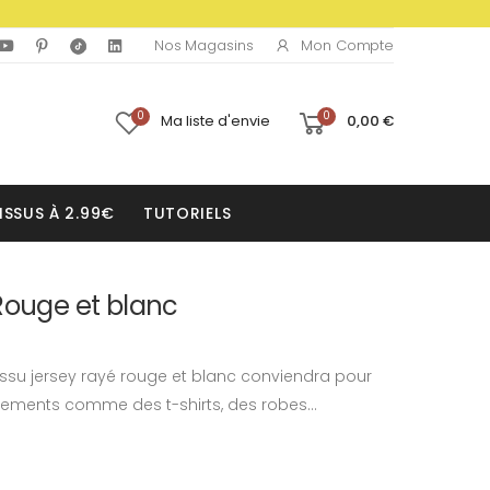
Mon Compte
Nos Magasins
0
0
Ma liste d'envie
0,00 €
ISSUS À 2.99€
TUTORIELS
Rouge et blanc
tissu jersey rayé rouge et blanc conviendra pour
tements comme des t-shirts, des robes...