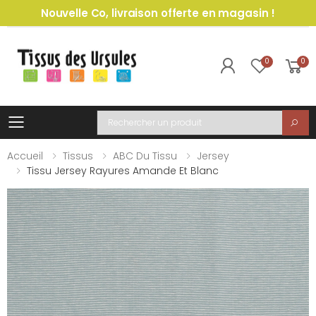
Nouvelle Co, livraison offerte en magasin !
0
0
Toggle mobile menu
Recherche
Accueil
Tissus
ABC Du Tissu
Jersey
Tissu Jersey Rayures Amande Et Blanc