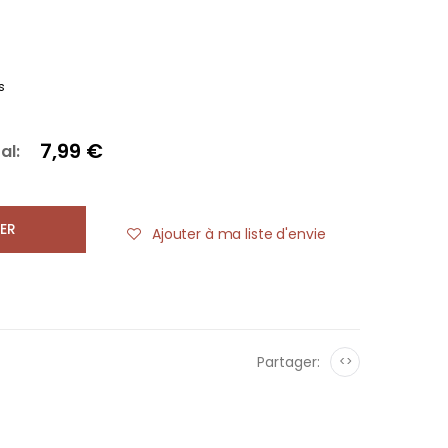
s
7,99 €
al:
ER
Ajouter à ma liste d'envie
Partager:
<>