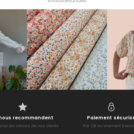
#tissusdesursules
s nous recommandent
Paiement sécuris
rez les retours de nos clients
Par CB ou virement banca