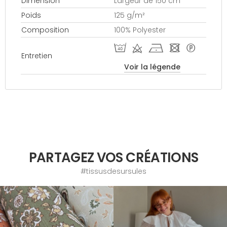
Dimension
Largeur de 150 cm
Poids
125 g/m²
Composition
100% Polyester
I d h - *
Entretien
Voir la légende
PARTAGEZ VOS CRÉATIONS
#tissusdesursules