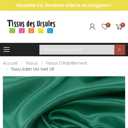
Nouvelle Co, livraison offerte en magasin !
0
0
Toggle mobile menu
Recherche
Accueil
Tissus
Tissus D'Habillement
Tissu Satin Uni Vert Vif