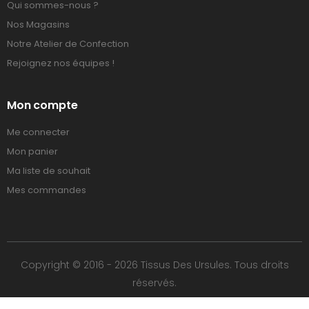
Qui sommes-nous ?
Nos Magasins
Notre Atelier de Confection
Rejoignez nos équipes !
Mon compte
Me connecter
Mon panier
Ma liste de souhait
Mes commandes
Copyright © 2016 - 2026 Tissus Des Ursules. Tous droits
réservés.