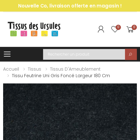
Nouvelle Co, livraison offerte en magasin !
0
0
Toggle mobile menu
Recherche
Accueil
Tissus
Tissus D'Ameublement
Tissu Feutrine Uni Gris Foncé Largeur 180 Cm