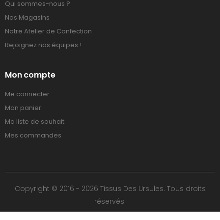
Qui sommes-nous ?
Nos Magasins
Notre Atelier de Confection
Rejoignez nos équipes !
Mon compte
Me connecter
Mon panier
Ma liste de souhait
Mes commandes
Copyright © 2016 - 2026 Tissus Des Ursules. Tous droits
réservés.