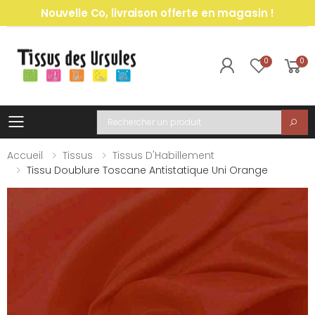
Nouvelle Co, livraison offerte en magasin !
0
0
Toggle mobile menu
Recherche
Accueil
Tissus
Tissus D'Habillement
Tissu Doublure Toscane Antistatique Uni Orange