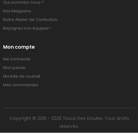
Qui sommes-nous ?
Nos Magasins
Notre Atelier de Confection
Rejoignez nos équipes !
Mon compte
Me connecter
Mon panier
Ma liste de souhait
Mes commandes
Copyright © 2016 - 2026 Tissus Des Ursules. Tous droits
réservés.