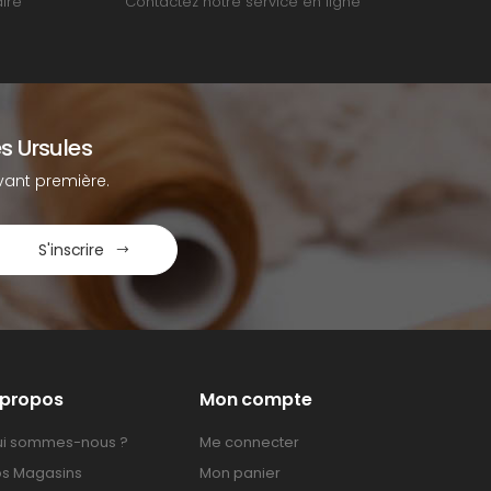
ire
Contactez notre service en ligne
s Ursules
ant première.
S'inscrire
 propos
Mon compte
i sommes-nous ?
Me connecter
s Magasins
Mon panier