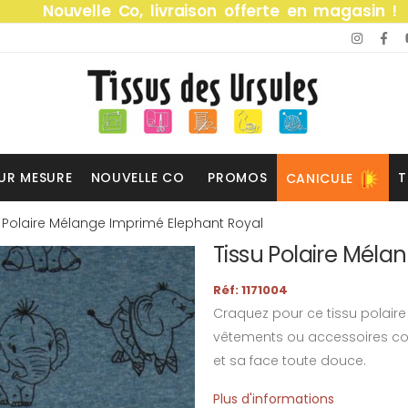
Nouvelle Co, livraison offerte en magasin !
UR MESURE
NOUVELLE CO
PROMOS
T
CANICULE
u Polaire Mélange Imprimé Elephant Royal
Tissu Polaire Méla
Réf: 1171004
Craquez pour ce tissu polaire
vêtements ou accessoires co
et sa face toute douce.
Plus d'informations