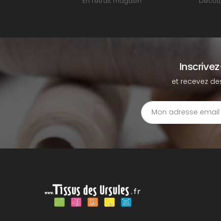
En retrait magasin
Découv
Inscrive
et recevez de