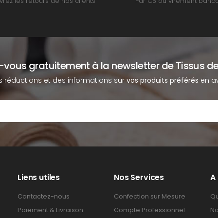
rez les retours de nos clients
Par CB ou virement banca
z-vous gratuitement à la newsletter de Tissus de
s réductions et des informations sur
vos produits préférés
en av
Liens utiles
Nos Services
A
Contactez-nous
Confection sur Mesure
Qu
Paiement & Livraison
Compte Professionnel
No