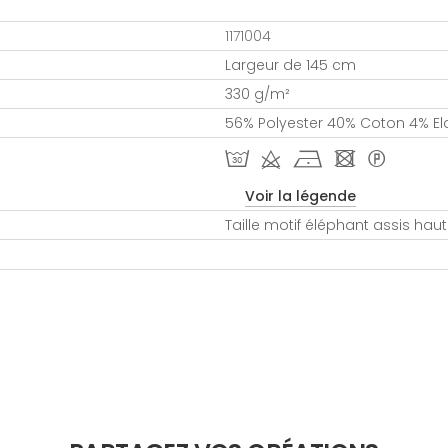
1171004
Largeur de 145 cm
330 g/m²
56% Polyester 40% Coton 4% E
T d h - *
Voir la légende
Taille motif éléphant assis hau