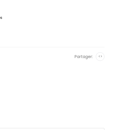
es
Partager:
<>