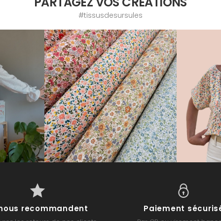
PARTAGEZ VOS CRÉATIONS
#tissusdesursules
s nous recommandent
Paiement sécuris