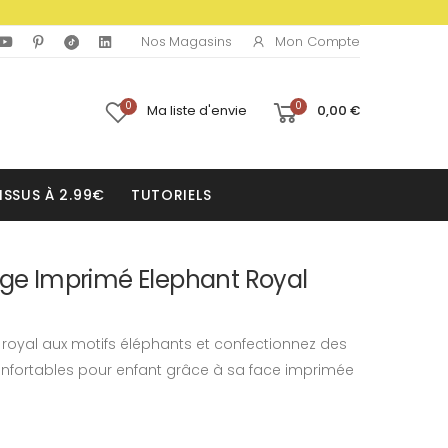
Mon Compte
Nos Magasins
0
0
Ma liste d'envie
0,00 €
ISSUS À 2.99€
TUTORIELS
nge Imprimé Elephant Royal
 royal aux motifs éléphants et confectionnez des
nfortables pour enfant grâce à sa face imprimée