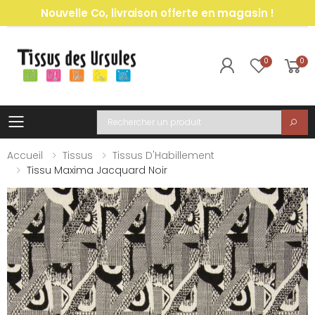
Nouvelle Co, livraison offerte en magasin !
0
0
Toggle mobile menu
Recherche
Accueil
Tissus
Tissus D'Habillement
Tissu Maxima Jacquard Noir