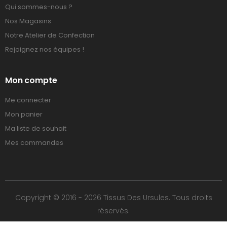
Qui sommes-nous ?
Nos Magasins
Notre Atelier de Confection
Rejoignez nos équipes !
Mon compte
Me connecter
Mon panier
Ma liste de souhait
Mes commandes
Copyright © 2016 - 2026 Tissus Des Ursules. Tous droits
réservés.