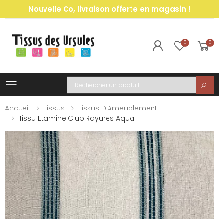
Nouvelle Co, livraison offerte en magasin !
0
0
Toggle mobile menu
Recherche
Accueil
Tissus
Tissus D'Ameublement
Tissu Etamine Club Rayures Aqua