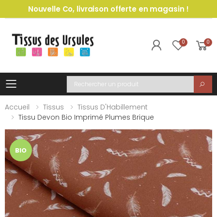
Nouvelle Co, livraison offerte en magasin !
0
0
Toggle mobile menu
Recherche
Accueil
Tissus
Tissus D'Habillement
Tissu Devon Bio Imprimé Plumes Brique
BIO