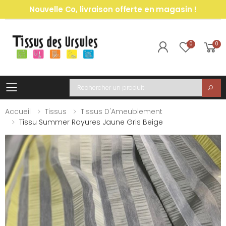
Nouvelle Co, livraison offerte en magasin !
0
0
Toggle mobile menu
Recherche
Accueil
Tissus
Tissus D'Ameublement
Tissu Summer Rayures Jaune Gris Beige