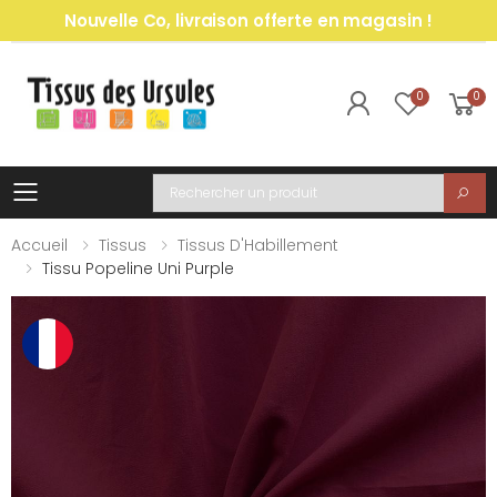
Nouvelle Co, livraison offerte en magasin !
0
0
Toggle mobile menu
Recherche
Accueil
Tissus
Tissus D'Habillement
Tissu Popeline Uni Purple