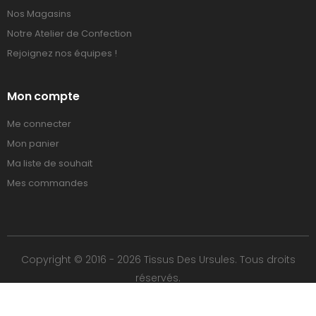
Nos Magasins
Notre Atelier de Confection
Rejoignez nos équipes !
Mon compte
Me connecter
Mon panier
Ma liste de souhait
Mes commandes
Copyright © 2016 - 2026 Tissus Des Ursules. Tous droits
réservés.