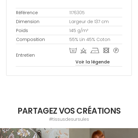
Référence
1176305
Dimension
Largeur de 137 cm
Poids
145 g/m²
Composition
55% Lin 45% Coton
T d h - *
Entretien
Voir la légende
PARTAGEZ VOS CRÉATIONS
#tissusdesursules