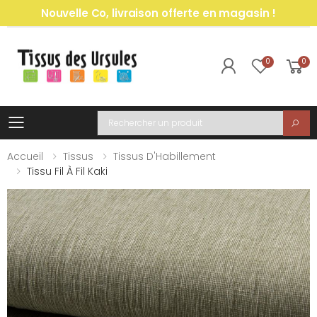
Nouvelle Co, livraison offerte en magasin !
0
0
Toggle mobile menu
Recherche
Accueil
Tissus
Tissus D'Habillement
Tissu Fil À Fil Kaki