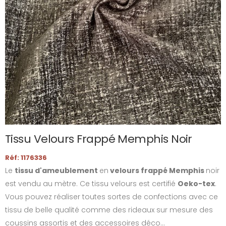
Tissu Velours Frappé Memphis Noir
Réf: 1176336
Le
tissu d'ameublement
en
velours frappé Memphis
noir
est vendu au mètre. Ce tissu velours est certifié
Oeko-tex
.
Vous pouvez réaliser toutes sortes de confections avec ce
tissu de belle qualité comme des rideaux sur mesure des
coussins assortis et des accessoires déco...