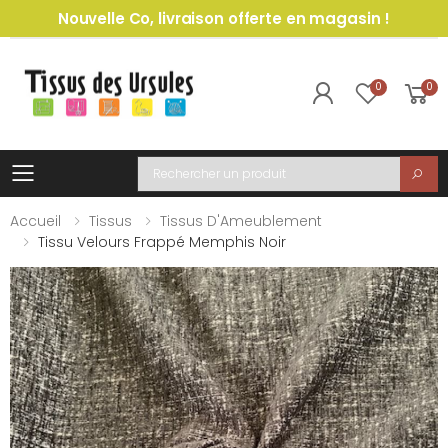
Nouvelle Co, livraison offerte en magasin !
0
0
Toggle mobile menu
Recherche
Accueil
Tissus
Tissus D'Ameublement
Tissu Velours Frappé Memphis Noir