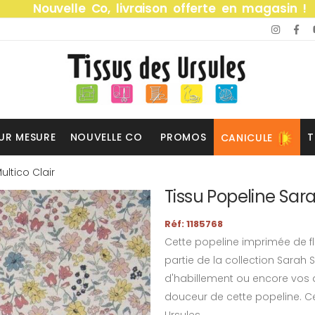
Nouvelle Co, livraison offerte en magasin !
UR MESURE
NOUVELLE CO
PROMOS
T
CANICULE
ultico Clair
Tissu Popeline Sara
Réf: 1185768
Cette popeline imprimée de fle
partie de la collection Sarah 
d'habillement ou encore vos 
douceur de cette popeline. Cet