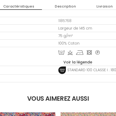
Caractéristiques
Description
Livraison
1185768
Largeur de 145 cm
75 g/m²
100% Coton
T d h - *
Voir la légende
STANDARD 100 CLASSE I : 1
VOUS AIMEREZ AUSSI