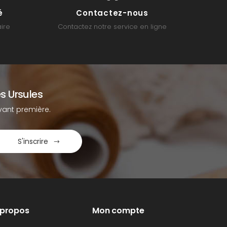
é
Contactez-nous
ire
Contactez notre service en ligne
s Ursules
ant première.
S'inscrire
 propos
Mon compte