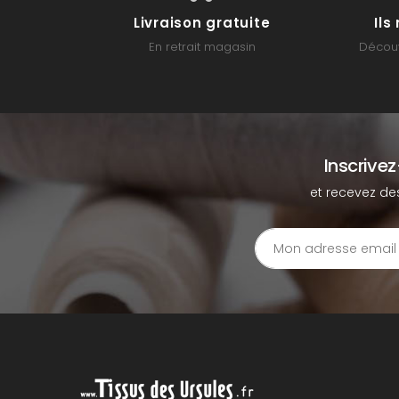
Livraison gratuite
Il
En retrait magasin
Découv
Inscrive
et recevez de