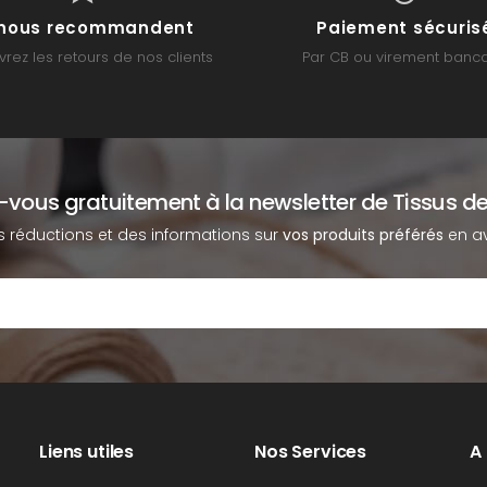
s nous recommandent
Paiement sécuris
rez les retours de nos clients
Par CB ou virement banca
z-vous gratuitement à la newsletter de Tissus de
s réductions et des informations sur
vos produits préférés
en av
Liens utiles
Nos Services
A