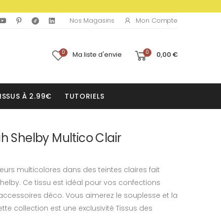
Mon Compte
Nos Magasins
0
0
Ma liste d'envie
0,00 €
ISSUS À 2.99€
TUTORIELS
h Shelby Multico Clair
urs multicolores dans des teintes claires fait
Shelby. Ce tissu est idéal pour vos confections
accessoires déco. Vous aimerez le souplesse et la
te collection est une exclusivité Tissus des