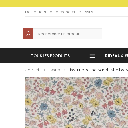
Des Milliers De Références De Tissus !
Recherche
TOUS LES PRODUITS
RIDEAUX S
Accueil
Tissus
Tissu Popeline Sarah Shelby M