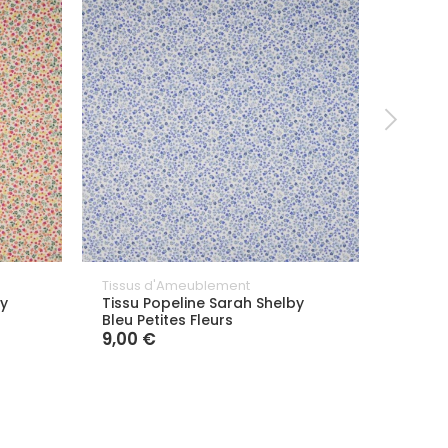
Tissus d'Ameublement
Tissus
by
Tissu Popeline Sarah Shelby
Tissu 
Bleu Petites Fleurs
Rouge 
9,00 €
9,00 