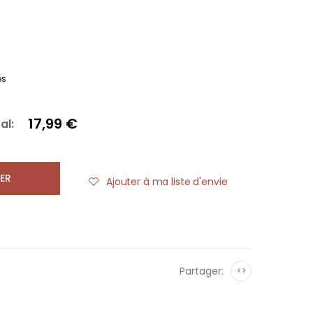
es
17,99 €
al:
ER
Ajouter à ma liste d'envie
Partager:
<>