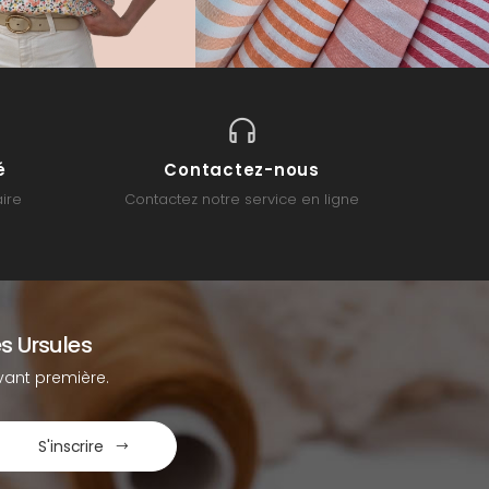
é
Contactez-nous
ire
Contactez notre service en ligne
s Ursules
ant première.
S'inscrire