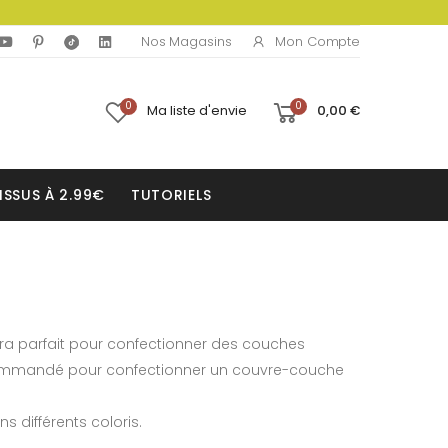
Mon Compte
Nos Magasins
0
0
Ma liste d'envie
0,00 €
ISSUS À 2.99€
TUTORIELS
sera parfait pour confectionner des couches
recommandé pour confectionner un couvre-couche
s différents coloris.