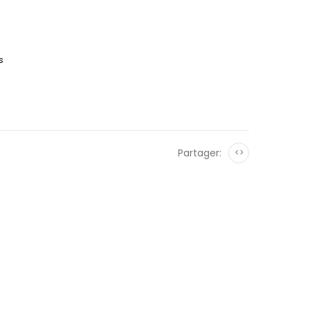
s
Partager:
<>