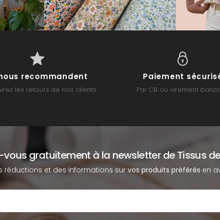
s nous recommandent
Paiement sécuris
rez les retours de nos clients
Par CB ou virement banca
z-vous gratuitement à la newsletter de Tissus de
s réductions et des informations sur
vos produits préférés
en av