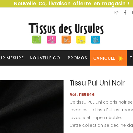
Nouvelle Co, livraison offerte en magasin !
UR MESURE
NOUVELLE CO
PROMOS
T
CANICULE
Tissu Pul Uni Noir
Réf: 1185846
Ce tissu PUL uni coloris noir 
lavables. Le tissu PUL est 
lavable et imperméable.
Cette collection se décline dan