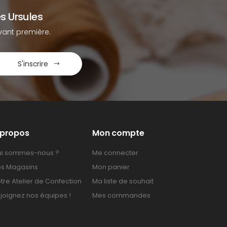
s Ursules
ant première.
S'inscrire
 propos
Mon compte
i sommes-nous ?
Me connecter
s Magasins
Mon panier
tre Atelier de Confection
Ma liste de souhait
joignez nos équipes !
Mes commandes