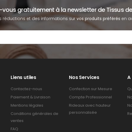
z-vous gratuitement à la newsletter de Tissus de
s réductions et des informations sur
vos produits préférés
en av
Liens utiles
Nos Services
A
Contactez-nous
Confection sur Mesure
Qu
Paiement & Livraison
Compte Professionnel
No
Mentions légales
Rideaux avec hauteur
No
personnalisée
Conditions générales de
Re
ventes
FAQ