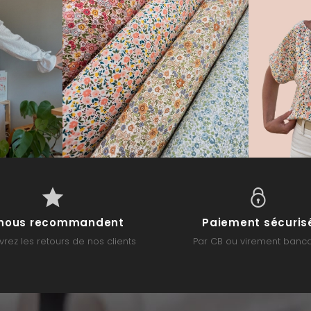
s nous recommandent
Paiement sécuris
rez les retours de nos clients
Par CB ou virement banca