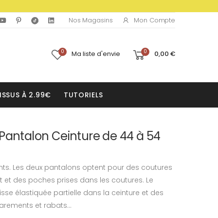
Mon Compte
Nos Magasins
0
0
Ma liste d'envie
0,00 €
ISSUS À 2.99€
TUTORIELS
Pantalon Ceinture de 44 à 54
ents. Les deux pantalons optent pour des coutures
nt et des poches prises dans les coutures. Le
sse élastiquée partielle dans la ceinture et des
rements et rabats...