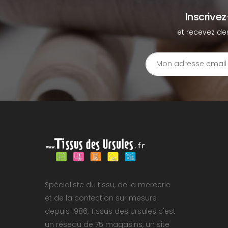
Inscrive
et recevez de
Spécialiste du tissu, de la mercerie
et de la confection sur mesure
depuis 1986, Tissus des Ursules c'est
un réseau de 75 magasins, un site