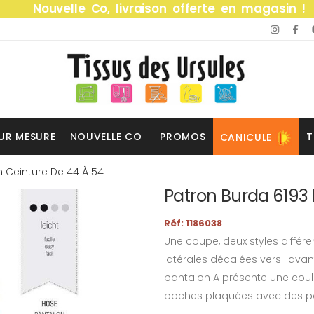
Nouvelle Co, livraison offerte en magasin !
UR MESURE
NOUVELLE CO
PROMOS
T
CANICULE
n Ceinture De 44 À 54
Patron Burda 6193 
Réf: 1186038
Une coupe, deux styles différ
latérales décalées vers l'ava
pantalon A présente une couli
poches plaquées avec des pa