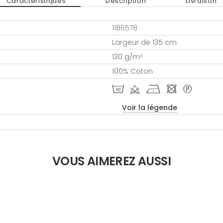
Caractéristiques
Description
Livraison
1186578
Largeur de 135 cm
130 g/m²
100% Coton
T d h - *
Voir la légende
VOUS AIMEREZ AUSSI