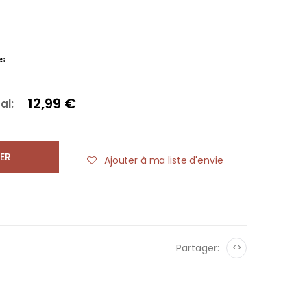
es
12,99 €
al:
ER
Ajouter à ma liste d'envie
Partager:
<>