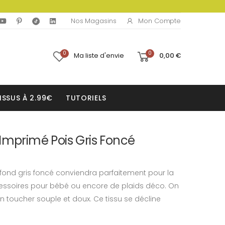
Mon Compte
Nos Magasins
0
0
Ma liste d'envie
0,00 €
ISSUS À 2.99€
TUTORIELS
Imprimé Pois Gris Foncé
fond gris foncé conviendra parfaitement pour la
essoires pour bébé ou encore de plaids déco. On
n toucher souple et doux. Ce tissu se décline