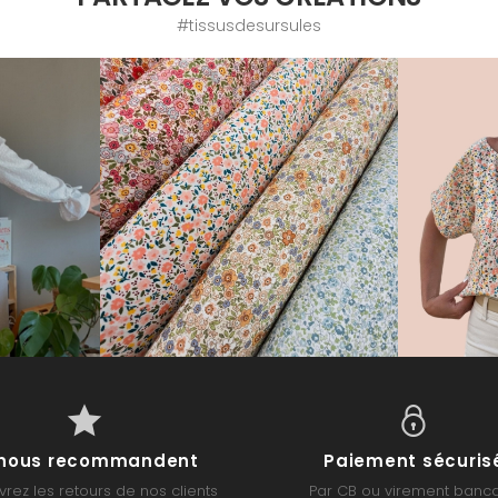
#tissusdesursules
s nous recommandent
Paiement sécuris
rez les retours de nos clients
Par CB ou virement banca