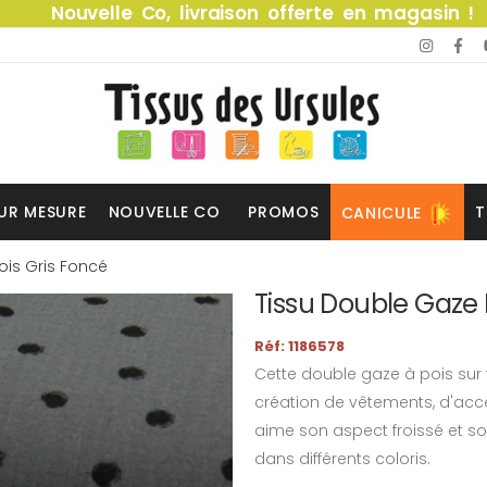
Nouvelle Co, livraison offerte en magasin !
UR MESURE
NOUVELLE CO
PROMOS
T
CANICULE
ois Gris Foncé
Tissu Double Gaze 
Réf: 1186578
Cette double gaze à pois sur 
création de vêtements, d'acc
aime son aspect froissé et so
dans différents coloris.