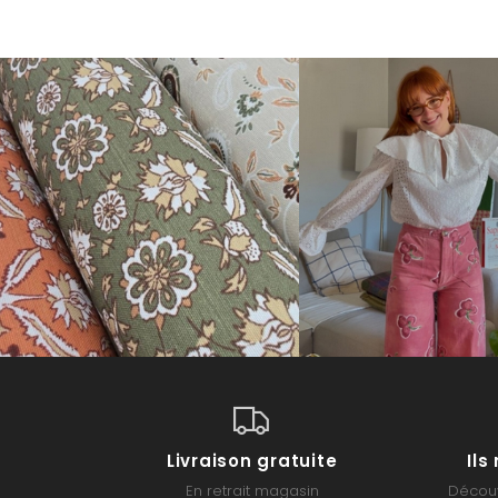
Livraison gratuite
Il
En retrait magasin
Découv