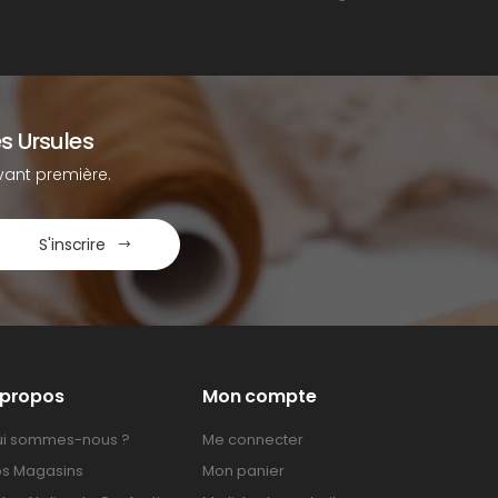
s Ursules
ant première.
S'inscrire
 propos
Mon compte
i sommes-nous ?
Me connecter
s Magasins
Mon panier