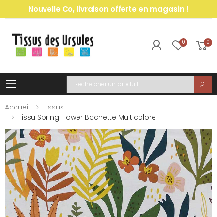
Nouvelle Co, livraison offerte en magasin !
0
0
Toggle mobile menu
Recherche
Accueil
Tissus
Tissu Spring Flower Bachette Multicolore