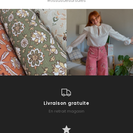
#tissusdesursules
Livraison gratuite
En retrait magasin